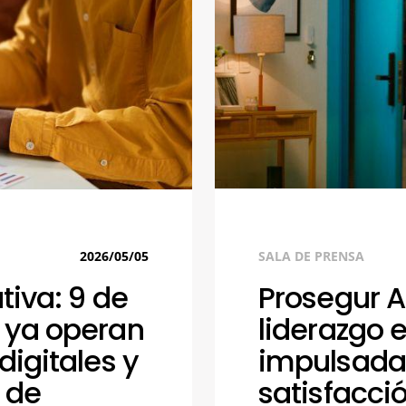
2026/05/05
SALA DE PRENSA
tiva: 9 de
Prosegur A
 ya operan
liderazgo 
igitales y
impulsada 
 de
satisfacció