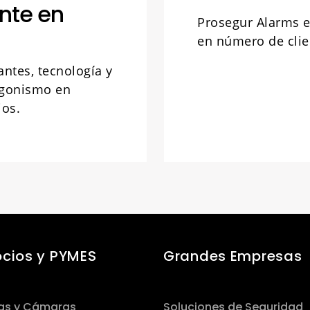
nte en
Prosegur Alarms e
en número de clie
antes, tecnología y
agonismo en
jos.
cios y PYMES
Grandes Empresas
as y Cámaras
Soluciones de Seguridad