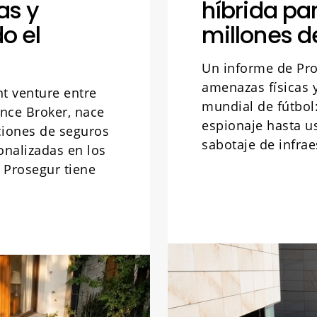
as y
híbrida pa
o el
millones d
Un informe de Pro
amenazas físicas y
nt venture entre
mundial de fútbo
ance Broker, nace
espionaje hasta u
uciones de seguros
sabotaje de infraes
onalizadas en los
 Prosegur tiene