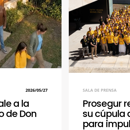
2026/05/27
SALA DE PRENSA
le a la
Prosegur r
o de Don
su cúpula 
para impul