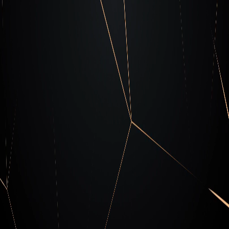
Blog de Cipher
Mantente actualizado con nuestro blog sobre
las últimas noticias y tendencias en
ciberseguridad.
Descubre nuestro blog