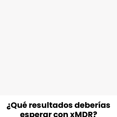
Operaciones en 6 SOC.
50
%
Hasta un
de reducción del TCO.
99,99
%
Disponibilidad del servicio.
¿Qué resultados deberías
esperar con xMDR?