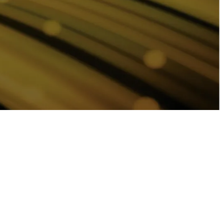
+4M
 al
Eventos/Incidencias
gestionadas al año