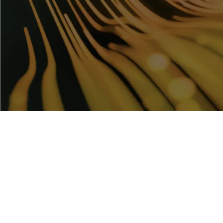
+16.000
+
Centros Operativos
Us
activos