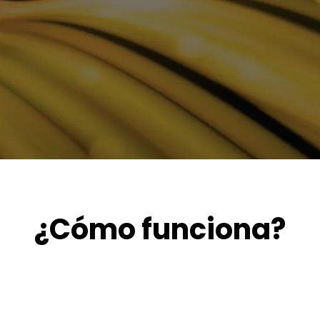
70.000
+20M
uarios registrados
Tareas gestionadas
año
¿Cómo funciona?