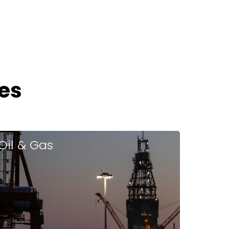
es
Oil & Gas
POPS refuerza la seguridad industrial, mejora la eficiencia
operativa y reduce los riesgos en infraestructuras críticas.
Permite registrar tareas, inspecciones e incidentes en
tiempo real,
garantizando trazabilidad,