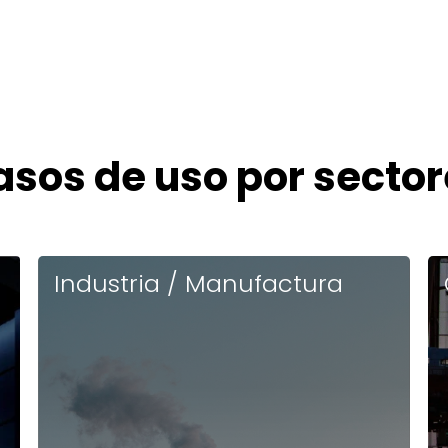
asos de uso por sector
Industria / Manufactura
POPS digitaliza y estandariza procesos de seguridad y
operación para asegurar la continuidad operativa.
Registra en tiempo real tareas, incidentes y rondas,
asegurando trazabilidad, cumplimiento y reacción