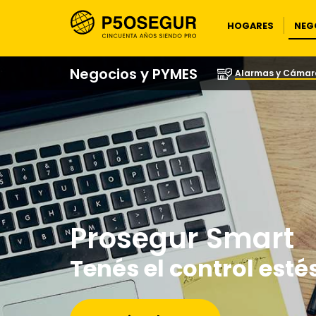
NEG
HOGARES
Negocios y PYMES
Alarmas y Cámar
Prosegur Smart
Tenés el control esté