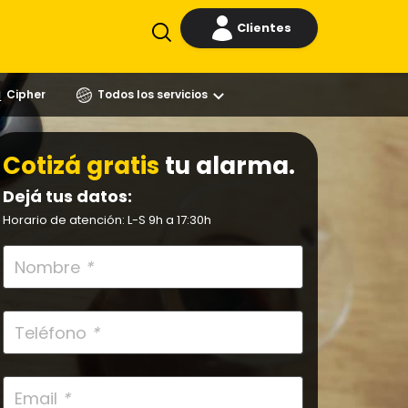
Clientes
Cipher
Todos los servicios
Cotizá gratis
tu alarma.
Dejá tus datos:
Horario de atención: L-S 9h a 17:30h
Nombre
*
Teléfono
*
Email
*