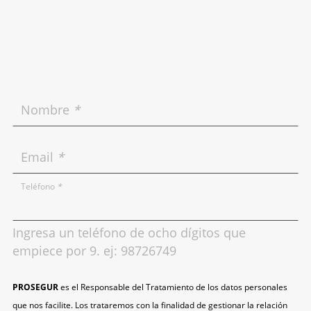
Nombre
*
Email
*
Teléfono
*
Ingresa un teléfono de ocho dígitos que
empiece por 9. ej: 98726749
PROSEGUR
es el Responsable del Tratamiento de los datos personales
que nos facilite. Los trataremos con la finalidad de gestionar la relación