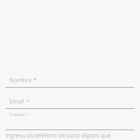
Nombre
*
Email
*
Teléfono
*
Ingresa un teléfono de ocho dígitos que